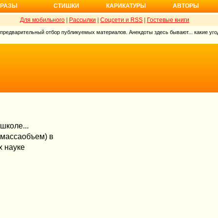
РАЗЫ
СТИШКИ
КАРИКАТУРЫ
АВТОРЫ
Для мобильного
|
Рассылки
|
Соцсети и RSS
|
Гостевые книги
 предварительный отбор публикуемых материалов. Анекдоты здесь бывают... какие угод
школе...
 (массаобъем) в
х науке