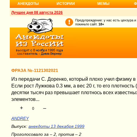
АНЕКДОТЫ
ИСТОРИИ
МЕМЫ
Ф
Лучшее дня 08 августа 2026
Предупреждение: у нас есть цензура и
покиньте сайт.
18+
ФРАЗА №-1121302021
Из передачи С. Доренко, который плохо учил физику в 
Если рост Лужкова 0.3 мм, а вес 20 г, то его плотность
десятки тысяч раз превышает плотнось всех известны
элементов...
+
–
0
ANDREY
Выпуск:
анекдоты 13 декабря 1999
Проголосовало за – 2, против – 2