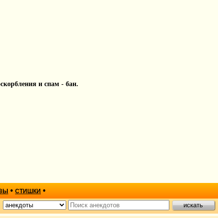
 оскорбления и спам - бан.
•
•
ЗЫ
СТИШКИ