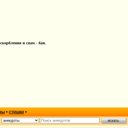
 оскорбления и спам - бан.
•
•
ЗЫ
СТИШКИ