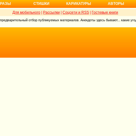
РАЗЫ
СТИШКИ
КАРИКАТУРЫ
АВТОРЫ
Для мобильного
|
Рассылки
|
Соцсети и RSS
|
Гостевые книги
 предварительный отбор публикуемых материалов. Анекдоты здесь бывают... какие угод