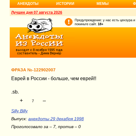
АНЕКДОТЫ
ИСТОРИИ
МЕМЫ
Ф
Лучшее дня 07 августа 2026
Предупреждение: у нас есть цензура и
покиньте сайт.
18+
ФРАЗА №-122902007
Еврей в России - больше, чем еврей!!
.sb.
+
–
7
Silly Billy
Выпуск:
анекдоты 29 декабря 1998
Проголосовало за – 7, против – 0