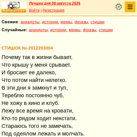
Лучшее дня 08 августа 2026
Войти
|
Регистрация
Свежие
:
анекдоты
,
истории
,
мемы
,
фразы
,
стишки
Случайные:
анекдоты
,
истории
,
мемы
,
фразы
,
стишки
СТИШОК №-2012203004
Почему так в жизни бывает,
Что крышу у меня срывает.
И бросает ее далеко,
Что потом найти нелегко.
В эти дни я замкнут и туп,
Тереблю постоянно чуб,
Не хожу в кино и клуб.
Лежу все время на кровати,
Кто-то рядом ходит некстати.
Стараюсь того не замечать,
Под одеялом лежать и молчать.