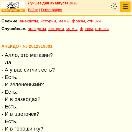
Лучшее дня 05 августа 2026
Войти
|
Регистрация
Свежие
:
анекдоты
,
истории
,
мемы
,
фразы
,
стишки
Случайные:
анекдоты
,
истории
,
мемы
,
фразы
,
стишки
АНЕКДОТ №-2012319001
- Алло, это магазин?
- Да.
- А у вас ситчик есть?
- Есть.
- И зелененький?
- Есть.
- И в разводах?
- Есть.
- И в цветочек?
- Есть.
- И в горошинку?