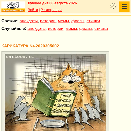
Лучшее дня 08 августа 2026
Войти
|
Регистрация
Свежие
:
анекдоты
,
истории
,
мемы
,
фразы
,
стишки
Случайные:
анекдоты
,
истории
,
мемы
,
фразы
,
стишки
КАРИКАТУРА №-2020305002