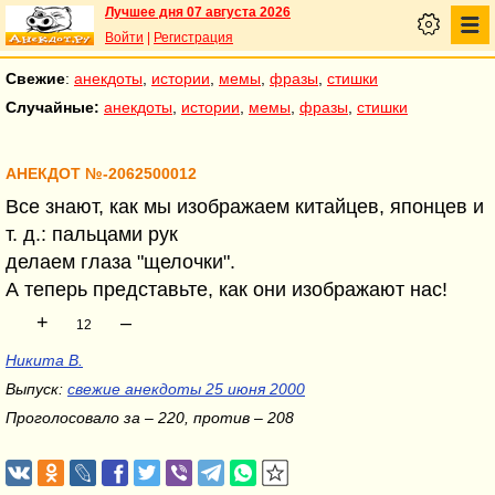
Лучшее дня 07 августа 2026
Войти
|
Регистрация
Свежие
:
анекдоты
,
истории
,
мемы
,
фразы
,
стишки
Случайные:
анекдоты
,
истории
,
мемы
,
фразы
,
стишки
АНЕКДОТ №-2062500012
Все знают, как мы изображаем китайцев, японцев и
т. д.: пальцами рук
делаем глаза "щелочки".
А теперь представьте, как они изображают нас!
+
–
12
Никита В.
Выпуск:
свежие анекдоты 25 июня 2000
Проголосовало за – 220, против – 208