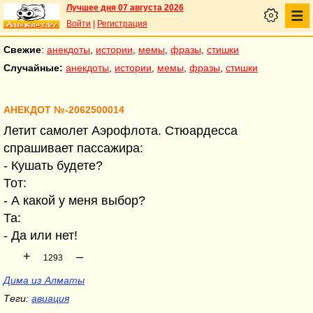
Лучшее дня 07 августа 2026
Войти
|
Регистрация
Свежие
:
анекдоты
,
истории
,
мемы
,
фразы
,
стишки
Случайные:
анекдоты
,
истории
,
мемы
,
фразы
,
стишки
АНЕКДОТ №-2062500014
Летит самолет Аэрофлота. Стюардесса
спрашивает пассажира:
- Кушать будете?
Тот:
- А какой у меня выбор?
Та:
- Да или нет!
+
–
1293
Дима из Алматы
Теги:
авиация