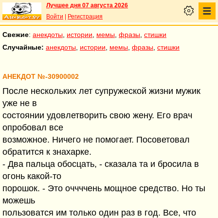
Лучшее дня 07 августа 2026
Войти
|
Регистрация
Свежие
:
анекдоты
,
истории
,
мемы
,
фразы
,
стишки
Случайные:
анекдоты
,
истории
,
мемы
,
фразы
,
стишки
АНЕКДОТ №-30900002
После нескольких лет супружеской жизни мужик
уже не в
состоянии удовлетворить свою жену. Его врач
опробовал все
возможное. Ничего не помогает. Посоветовал
обратится к знахарке.
- Два пальца обосцать, - сказала та и бросила в
огонь какой-то
порошок. - Это оччччень мощное средство. Но ты
можешь
пользоватся им только один раз в год. Все, что