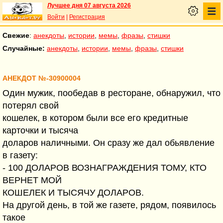
Лучшее дня 07 августа 2026
Войти
|
Регистрация
Свежие
:
анекдоты
,
истории
,
мемы
,
фразы
,
стишки
Случайные:
анекдоты
,
истории
,
мемы
,
фразы
,
стишки
АНЕКДОТ №-30900004
Один мужик, пообедав в ресторане, обнаружил, что
потерял свой
кошелек, в котором были все его кредитные
карточки и тысяча
доларов наличными. Он сразу же дал обьявление
в газету:
- 100 ДОЛАРОВ ВОЗНАГРАЖДЕНИЯ ТОМУ, КТО
ВЕРНЕТ МОЙ
КОШЕЛЕК И ТЫСЯЧУ ДОЛАРОВ.
На другой день, в той же газете, рядом, появилось
такое