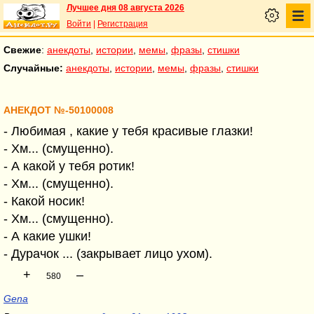
Лучшее дня 08 августа 2026
Войти
|
Регистрация
Свежие
:
анекдоты
,
истории
,
мемы
,
фразы
,
стишки
Случайные:
анекдоты
,
истории
,
мемы
,
фразы
,
стишки
АНЕКДОТ №-50100008
- Любимая , какие у тебя красивые глазки!
- Хм... (смущенно).
- А какой у тебя ротик!
- Хм... (смущенно).
- Какой носик!
- Хм... (смущенно).
- А какие ушки!
- Дурачок ... (закрывает лицо ухом).
+
–
580
Gena