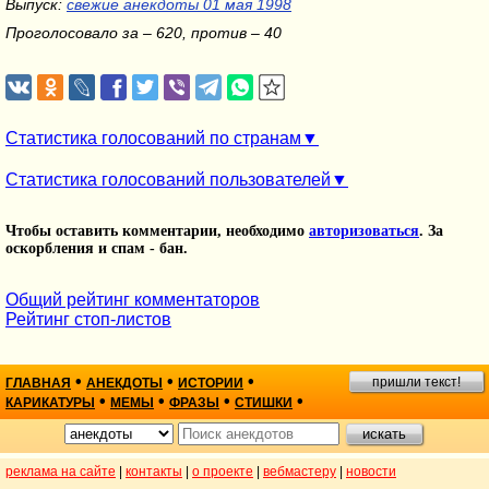
Выпуск:
свежие анекдоты 01 мая 1998
Проголосовало за – 620, против – 40
Статистика голосований по странам
Статистика голосований пользователей
Чтобы оставить комментарии, необходимо
авторизоваться
. За
оскорбления и спам - бан.
Общий рейтинг комментаторов
Рейтинг стоп-листов
•
•
•
пришли текст!
ГЛАВНАЯ
АНЕКДОТЫ
ИСТОРИИ
•
•
•
•
КАРИКАТУРЫ
МЕМЫ
ФРАЗЫ
СТИШКИ
реклама на сайте
|
контакты
|
о проекте
|
вебмастеру
|
новости