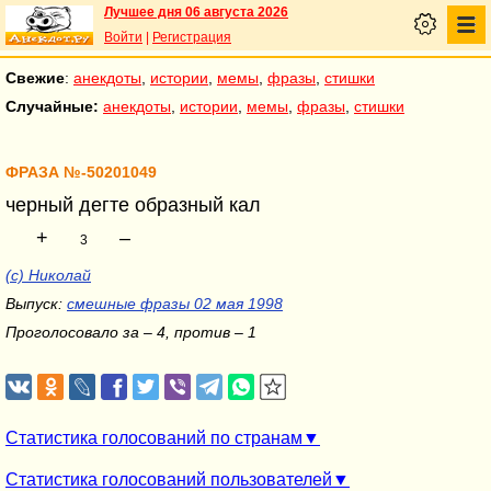
Лучшее дня 06 августа 2026
Войти
|
Регистрация
Свежие
:
анекдоты
,
истории
,
мемы
,
фразы
,
стишки
Случайные:
анекдоты
,
истории
,
мемы
,
фразы
,
стишки
ФРАЗА №-50201049
черный дегте образный кал
+
–
3
(с) Николай
Выпуск:
смешные фразы 02 мая 1998
Проголосовало за – 4, против – 1
Статистика голосований по странам
Статистика голосований пользователей