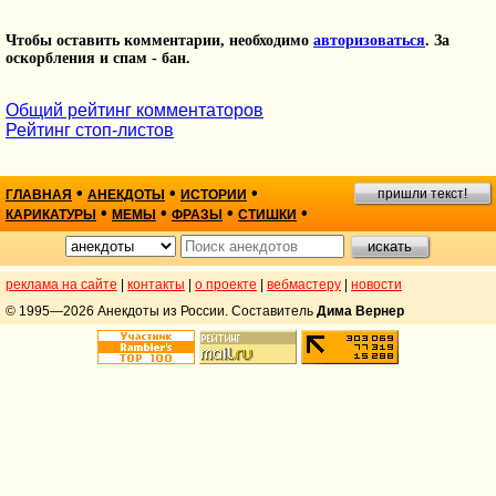
Чтобы оставить комментарии, необходимо
авторизоваться
. За
оскорбления и спам - бан.
Общий рейтинг комментаторов
Рейтинг стоп-листов
•
•
•
пришли текст!
ГЛАВНАЯ
АНЕКДОТЫ
ИСТОРИИ
•
•
•
•
КАРИКАТУРЫ
МЕМЫ
ФРАЗЫ
СТИШКИ
реклама на сайте
|
контакты
|
о проекте
|
вебмастеру
|
новости
© 1995—2026 Анекдоты из России. Составитель
Дима Вернер