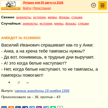
Лучшее дня 05 августа 2026
Войти
|
Регистрация
Свежие
:
анекдоты
,
истории
,
мемы
,
фразы
,
стишки
Случайные:
анекдоты
,
истории
,
мемы
,
фразы
,
стишки
АНЕКДОТ №-511900001
Василий Иванович спрашивает как-то у Анки:
- Анка, а на хрена тебе тампаксы нужны?
- Да вот, понимаешь, в трудные дни выручает.
- А! это когда белые наступают?
- Нет, когда белые наступают, то не тампаксы, а
памперсы помогают!
+
–
-7
Выпуск:
свежие анекдоты 19 ноября 1996
Проголосовало за – 36, против – 43