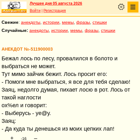
Лучшее дня 05 августа 2026
Войти
|
Регистрация
Свежие
:
анекдоты
,
истории
,
мемы
,
фразы
,
стишки
Случайные:
анекдоты
,
истории
,
мемы
,
фразы
,
стишки
АНЕКДОТ №-511900003
Бежал лось по лесу, провалился в болото и
выбраться не может.
Тут мимо зайчик бежит. Лось просит его:
- Помоги мне выбраться, я все для тебя сделаю!
Заяц, недолго думая, пихает лосю в рот. Лось от
такой наглости
ох%ел и говорит:
- Выберусь - уе@у.
Заяц:
- Да куда ты денешься из моих цепких лап!
+
–
-16