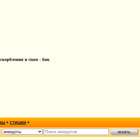
 оскорбления и спам - бан.
•
•
ЗЫ
СТИШКИ