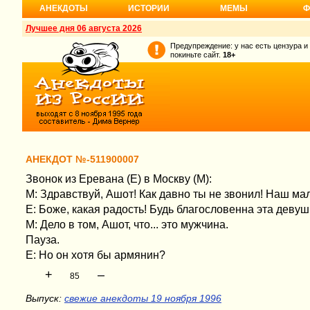
АНЕКДОТЫ
ИСТОРИИ
МЕМЫ
Ф
Лучшее дня 06 августа 2026
Предупреждение: у нас есть цензура и
покиньте сайт.
18+
АНЕКДОТ №-511900007
Звонок из Еревана (Е) в Москву (М):
М: Здравствуй, Ашот! Как давно ты не звонил! Наш ма
Е: Боже, какая радость! Будь благословенна эта девушк
М: Дело в том, Ашот, что... это мужчина.
Пауза.
Е: Но он хотя бы армянин?
+
–
85
Выпуск:
свежие анекдоты 19 ноября 1996