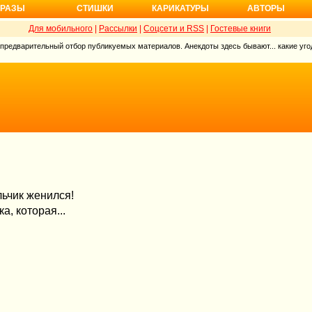
РАЗЫ
СТИШКИ
КАРИКАТУРЫ
АВТОРЫ
Для мобильного
|
Рассылки
|
Соцсети и RSS
|
Гостевые книги
 предварительный отбор публикуемых материалов. Анекдоты здесь бывают... какие угод
льчик женился!
а, которая...