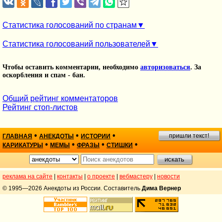
Статистика голосований по странам
Статистика голосований пользователей
Чтобы оставить комментарии, необходимо
авторизоваться
. За
оскорбления и спам - бан.
Общий рейтинг комментаторов
Рейтинг стоп-листов
•
•
•
пришли текст!
ГЛАВНАЯ
АНЕКДОТЫ
ИСТОРИИ
•
•
•
•
КАРИКАТУРЫ
МЕМЫ
ФРАЗЫ
СТИШКИ
реклама на сайте
|
контакты
|
о проекте
|
вебмастеру
|
новости
© 1995—2026 Анекдоты из России. Составитель
Дима Вернер