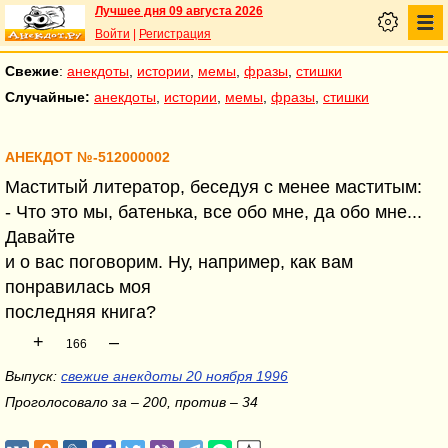
Лучшее дня 09 августа 2026
Войти
|
Регистрация
Свежие
:
анекдоты
,
истории
,
мемы
,
фразы
,
стишки
Случайные:
анекдоты
,
истории
,
мемы
,
фразы
,
стишки
АНЕКДОТ №-512000002
Маститый литератор, беседуя с менее маститым:
- Что это мы, батенька, все обо мне, да обо мне...
Давайте
и о вас поговорим. Ну, например, как вам
понравилась моя
последняя книга?
+
–
166
Выпуск:
свежие анекдоты 20 ноября 1996
Проголосовало за – 200, против – 34