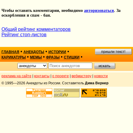
Чтобы оставить комментарии, необходимо
авторизоваться
. За
оскорбления и спам - бан.
Общий рейтинг комментаторов
Рейтинг стоп-листов
•
•
•
пришли текст!
ГЛАВНАЯ
АНЕКДОТЫ
ИСТОРИИ
•
•
•
•
КАРИКАТУРЫ
МЕМЫ
ФРАЗЫ
СТИШКИ
реклама на сайте
|
контакты
|
о проекте
|
вебмастеру
|
новости
© 1995—2026 Анекдоты из России. Составитель
Дима Вернер