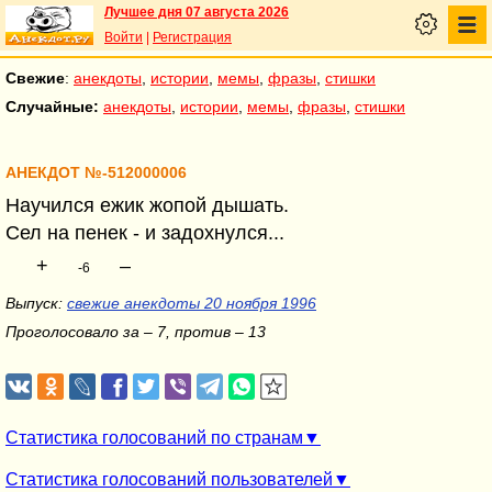
Лучшее дня 07 августа 2026
Войти
|
Регистрация
Свежие
:
анекдоты
,
истории
,
мемы
,
фразы
,
стишки
Случайные:
анекдоты
,
истории
,
мемы
,
фразы
,
стишки
АНЕКДОТ №-512000006
Научился ежик жопой дышать.
Сел на пенек - и задохнулся...
+
–
-6
Выпуск:
свежие анекдоты 20 ноября 1996
Проголосовало за – 7, против – 13
Статистика голосований по странам
Статистика голосований пользователей