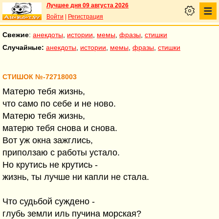
Лучшее дня 09 августа 2026
Войти
|
Регистрация
Свежие
:
анекдоты
,
истории
,
мемы
,
фразы
,
стишки
Случайные:
анекдоты
,
истории
,
мемы
,
фразы
,
стишки
СТИШОК №-72718003
Матерю тебя жизнь,
что само по себе и не ново.
Матерю тебя жизнь,
матерю тебя снова и снова.
Вот уж окна зажглись,
приползаю с работы устало.
Но крутись не крутись -
жизнь, ты лучше ни капли не стала.
Что судьбой суждено -
глубь земли иль пучина морская?