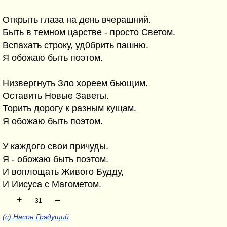
Открыть глаза на день вчерашний.
Быть в темном царстве - просто Cветом.
Вспахать строку, уд0брить пашню.
Я обожаю быть поэтом.
Низвергнуть Зло хореем бьющим.
Оставить Новые Заветы.
Торить дорогу к разным кущам.
Я обожаю быть поэтом.
У каждого свои причуды.
Я - обожаю быть поэтом.
И воплощать Живого Будду,
И Иисуса с Магометом.
+
–
31
(с) Насон Грядущий