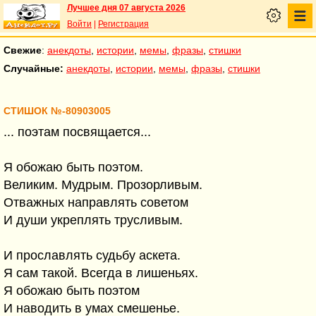
Лучшее дня 07 августа 2026
Войти
|
Регистрация
Свежие
:
анекдоты
,
истории
,
мемы
,
фразы
,
стишки
Случайные:
анекдоты
,
истории
,
мемы
,
фразы
,
стишки
СТИШОК №-80903005
... поэтам посвящается...
Я обожаю быть поэтом.
Великим. Мудрым. Прозорливым.
Отважных направлять советом
И души укреплять трусливым.
И прославлять судьбу аскета.
Я сам такой. Всегда в лишеньях.
Я обожаю быть поэтом
И наводить в умах смешенье.