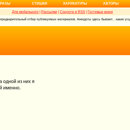
РАЗЫ
СТИШКИ
КАРИКАТУРЫ
АВТОРЫ
Для мобильного
|
Рассылки
|
Соцсети и RSS
|
Гостевые книги
 предварительный отбор публикуемых материалов. Анекдоты здесь бывают... какие угод
а одной из них я
й именно.