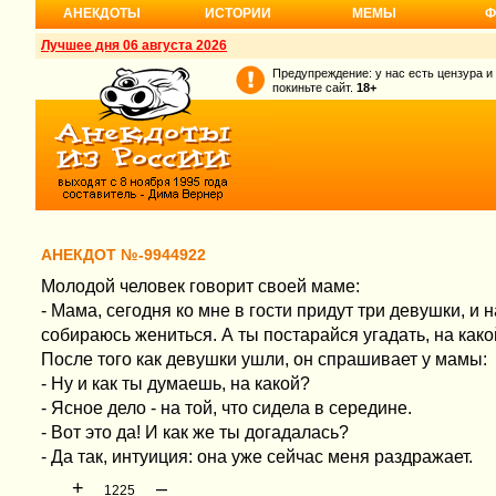
АНЕКДОТЫ
ИСТОРИИ
МЕМЫ
Ф
Лучшее дня 06 августа 2026
Предупреждение: у нас есть цензура и
покиньте сайт.
18+
АНЕКДОТ №-9944922
Молодой человек говорит своей маме:
- Мама, сегодня ко мне в гости придут три девушки, и н
собираюсь жениться. А ты постарайся угадать, на како
После того как девушки ушли, он спрашивает у мамы:
- Ну и как ты думаешь, на какой?
- Ясное дело - на той, что сидела в середине.
- Вот это да! И как же ты догадалась?
- Да так, интуиция: она уже сейчас меня раздражает.
+
–
1225