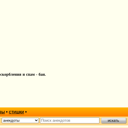
 оскорбления и спам - бан.
•
•
ЗЫ
СТИШКИ