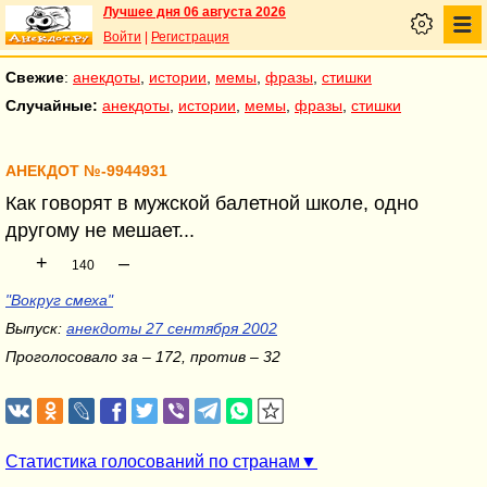
Лучшее дня 06 августа 2026
Войти
|
Регистрация
Свежие
:
анекдоты
,
истории
,
мемы
,
фразы
,
стишки
Случайные:
анекдоты
,
истории
,
мемы
,
фразы
,
стишки
АНЕКДОТ №-9944931
Как говорят в мужской балетной школе, одно
другому не мешает...
+
–
140
"Вокруг смеха"
Выпуск:
анекдоты 27 сентября 2002
Проголосовало за – 172, против – 32
Статистика голосований по странам