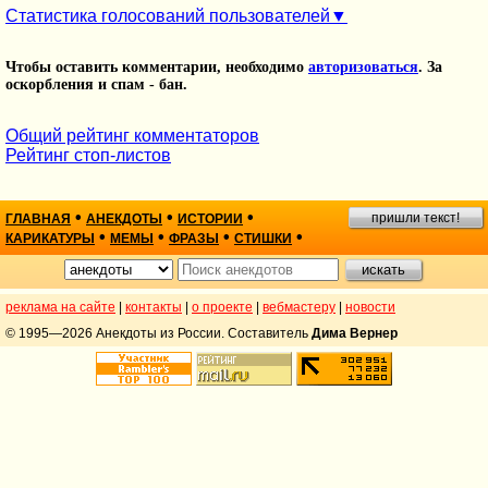
Статистика голосований пользователей
Чтобы оставить комментарии, необходимо
авторизоваться
. За
оскорбления и спам - бан.
Общий рейтинг комментаторов
Рейтинг стоп-листов
•
•
•
пришли текст!
ГЛАВНАЯ
АНЕКДОТЫ
ИСТОРИИ
•
•
•
•
КАРИКАТУРЫ
МЕМЫ
ФРАЗЫ
СТИШКИ
реклама на сайте
|
контакты
|
о проекте
|
вебмастеру
|
новости
© 1995—2026 Анекдоты из России. Составитель
Дима Вернер