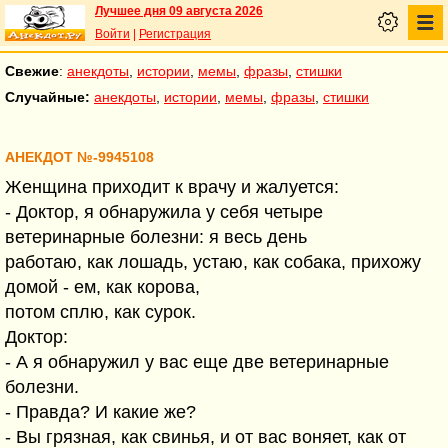
Лучшее дня 09 августа 2026
Войти
|
Регистрация
Свежие
:
анекдоты
,
истории
,
мемы
,
фразы
,
стишки
Случайные:
анекдоты
,
истории
,
мемы
,
фразы
,
стишки
АНЕКДОТ №-9945108
Женщина приходит к врачу и жалуется:
- Доктор, я обнаружила у себя четыре
ветеринарные болезни: я весь день
работаю, как лошадь, устаю, как собака, прихожу
домой - ем, как корова,
потом сплю, как сурок.
Доктор:
- А я обнаружил у вас еще две ветеринарные
болезни.
- Правда? И какие же?
- Вы грязная, как свинья, и от вас воняет, как от