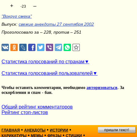
+
–
-23
"Вокруг смеха"
Выпуск:
свежие анекдоты 27 сентября 2002
Проголосовало за – 228, против – 251
Статистика голосований по странам
Статистика голосований пользователей
Чтобы оставить комментарии, необходимо
авторизоваться
. За
оскорбления и спам - бан.
Общий рейтинг комментаторов
Рейтинг стоп-листов
•
•
•
пришли текст!
ГЛАВНАЯ
АНЕКДОТЫ
ИСТОРИИ
•
•
•
•
КАРИКАТУРЫ
МЕМЫ
ФРАЗЫ
СТИШКИ