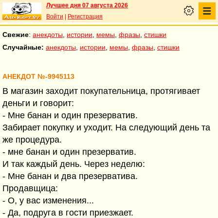
Лучшее дня 07 августа 2026
Войти
|
Регистрация
Свежие
:
анекдоты
,
истории
,
мемы
,
фразы
,
стишки
Случайные:
анекдоты
,
истории
,
мемы
,
фразы
,
стишки
АНЕКДОТ №-9945113
В магазин заходит покупательница, протягивает
деньги и говорит:
- Мне банан и один презерватив.
Забирает покупку и уходит. На следующий день та
же процедура.
- мне банан и один презерватив.
И так каждый день. Через неделю:
- Мне банан и два презерватива.
Продавщица:
- О, у вас изменения...
- Да, подруга в гости приезжает.