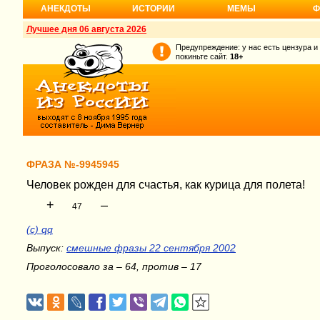
АНЕКДОТЫ
ИСТОРИИ
МЕМЫ
Ф
Лучшее дня 06 августа 2026
Предупреждение: у нас есть цензура и
покиньте сайт.
18+
ФРАЗА №-9945945
Человек рожден для счастья, как курица для полета!
+
–
47
(c) qq
Выпуск:
смешные фразы 22 сентября 2002
Проголосовало за – 64, против – 17