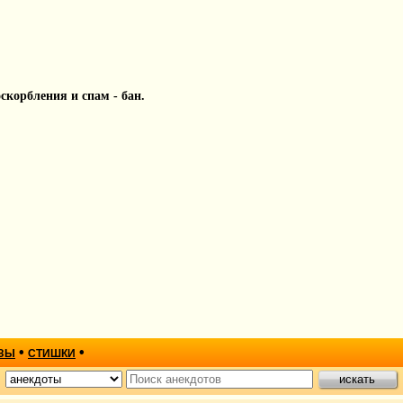
 оскорбления и спам - бан.
•
•
ЗЫ
СТИШКИ