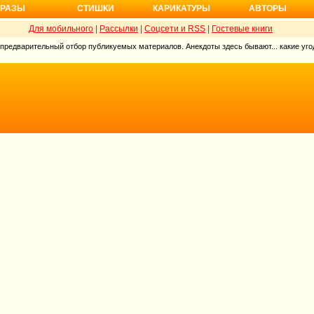
РАЗЫ
СТИШКИ
КАРИКАТУРЫ
АВТОРЫ
Для мобильного
|
Рассылки
|
Соцсети и RSS
|
Гостевые книги
 предварительный отбор публикуемых материалов. Анекдоты здесь бывают... какие угод