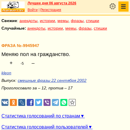
Лучшее дня 06 августа 2026
Войти
|
Регистрация
Свежие
:
анекдоты
,
истории
,
мемы
,
фразы
,
стишки
Случайные:
анекдоты
,
истории
,
мемы
,
фразы
,
стишки
ФРАЗА №-9945947
Меняю пол на гражданство.
+
–
-5
kleon
Выпуск:
смешные фразы 22 сентября 2002
Проголосовало за – 12, против – 17
Статистика голосований по странам
Статистика голосований пользователей