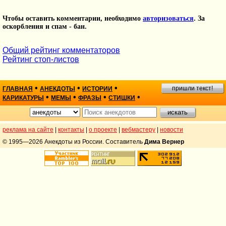
Чтобы оставить комментарии, необходимо
авторизоваться
. За
оскорбления и спам - бан.
Общий рейтинг комментаторов
Рейтинг стоп-листов
•
•
•
пришли текст!
ГЛАВНАЯ
АНЕКДОТЫ
ИСТОРИИ
•
•
•
•
КАРИКАТУРЫ
МЕМЫ
ФРАЗЫ
СТИШКИ
реклама на сайте
|
контакты
|
о проекте
|
вебмастеру
|
новости
© 1995—2026 Анекдоты из России. Составитель
Дима Вернер