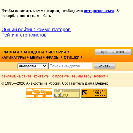
Чтобы оставить комментарии, необходимо
авторизоваться
. За
оскорбления и спам - бан.
Общий рейтинг комментаторов
Рейтинг стоп-листов
•
•
•
пришли текст!
ГЛАВНАЯ
АНЕКДОТЫ
ИСТОРИИ
•
•
•
•
КАРИКАТУРЫ
МЕМЫ
ФРАЗЫ
СТИШКИ
реклама на сайте
|
контакты
|
о проекте
|
вебмастеру
|
новости
© 1995—2026 Анекдоты из России. Составитель
Дима Вернер