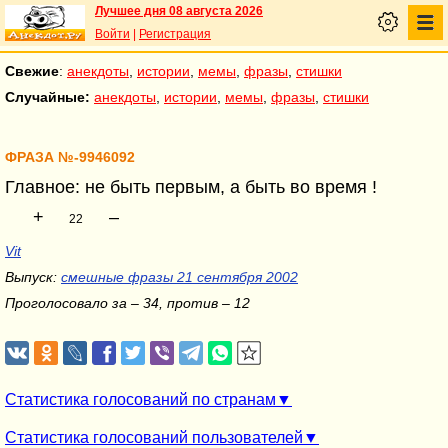
Лучшее дня 08 августа 2026
Войти
|
Регистрация
Свежие
:
анекдоты
,
истории
,
мемы
,
фразы
,
стишки
Случайные:
анекдоты
,
истории
,
мемы
,
фразы
,
стишки
ФРАЗА №-9946092
Главное: не быть первым, а быть во время !
+
–
22
Vit
Выпуск:
смешные фразы 21 сентября 2002
Проголосовало за – 34, против – 12
Статистика голосований по странам
Статистика голосований пользователей