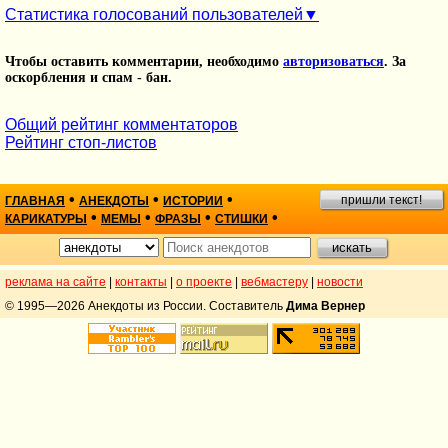
Статистика голосований пользователей
Чтобы оставить комментарии, необходимо
авторизоваться
. За
оскорбления и спам - бан.
Общий рейтинг комментаторов
Рейтинг стоп-листов
•
•
•
пришли текст!
ГЛАВНАЯ
АНЕКДОТЫ
ИСТОРИИ
•
•
•
•
КАРИКАТУРЫ
МЕМЫ
ФРАЗЫ
СТИШКИ
реклама на сайте
|
контакты
|
о проекте
|
вебмастеру
|
новости
© 1995—2026 Анекдоты из России. Составитель
Дима Вернер