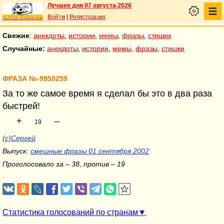
Лучшее дня 07 августа 2026
Войти
|
Регистрация
Свежие
:
анекдоты
,
истории
,
мемы
,
фразы
,
стишки
Случайные:
анекдоты
,
истории
,
мемы
,
фразы
,
стишки
ФРАЗА №-9950259
За то же самое время я сделал бы это в два раза
быстрей!
+
–
19
(c)Сергей
Выпуск:
смешные фразы 01 сентября 2002
Проголосовало за – 38, против – 19
Статистика голосований по странам