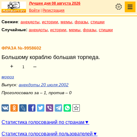
Лучшее дня 08 августа 2026
Войти
|
Регистрация
Свежие
:
анекдоты
,
истории
,
мемы
,
фразы
,
стишки
Случайные:
анекдоты
,
истории
,
мемы
,
фразы
,
стишки
ФРАЗА №-9958602
Большому кораблю большая торпеда.
+
–
1
мороз
Выпуск:
анекдоты 20 июля 2002
Проголосовало за – 1, против – 0
Статистика голосований по странам
Статистика голосований пользователей