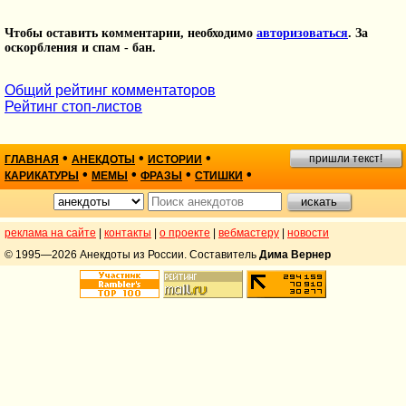
Чтобы оставить комментарии, необходимо
авторизоваться
. За
оскорбления и спам - бан.
Общий рейтинг комментаторов
Рейтинг стоп-листов
•
•
•
пришли текст!
ГЛАВНАЯ
АНЕКДОТЫ
ИСТОРИИ
•
•
•
•
КАРИКАТУРЫ
МЕМЫ
ФРАЗЫ
СТИШКИ
реклама на сайте
|
контакты
|
о проекте
|
вебмастеру
|
новости
© 1995—2026 Анекдоты из России. Составитель
Дима Вернер