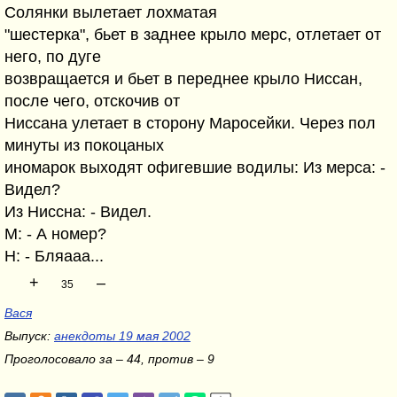
Солянки вылетает лохматая
"шестерка", бьет в заднее крыло мерс, отлетает от
него, по дуге
возвращается и бьет в переднее крыло Ниссан,
после чего, отскочив от
Ниссана улетает в сторону Маросейки. Через пол
минуты из покоцаных
иномарок выходят офигевшие водилы: Из мерса: -
Видел?
Из Ниссна: - Видел.
М: - А номер?
Н: - Бляааа...
+
–
35
Вася
Выпуск:
анекдоты 19 мая 2002
Проголосовало за – 44, против – 9