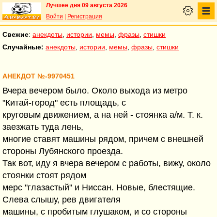
Лучшее дня 09 августа 2026
Войти
|
Регистрация
Свежие
:
анекдоты
,
истории
,
мемы
,
фразы
,
стишки
Случайные:
анекдоты
,
истории
,
мемы
,
фразы
,
стишки
АНЕКДОТ №-9970451
Вчера вечером было. Около выхода из метро
"Китай-город" есть площадь, с
круговым движением, а на ней - стоянка а/м. Т. к.
заезжать туда лень,
многие ставят машины рядом, причем с внешней
стороны Лубянского проезда.
Так вот, иду я вчера вечером с работы, вижу, около
стоянки стоят рядом
мерс "глазастый" и Ниссан. Новые, блестящие.
Слева слышу, рев двигателя
машины, с пробитым глушаком, и со стороны