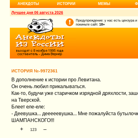
АНЕКДОТЫ
ИСТОРИИ
МЕМЫ
Ф
Лучшее дня 06 августа 2026
Предупреждение: у нас есть цензура и
покиньте сайт.
18+
ИСТОРИЯ №-9972361
В дополнение к истории про Левитана.
Он очень любил прикалываться.
Как-то, будучи уже старичком изрядной дряхлости, заш
на Тверской.
Блеет еле-еле:
- Деевушка... дееееевушка... Мне пожалуйста бутыло
ШАМПАНСКОГО!!!
+
–
123