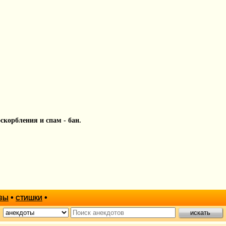
 оскорбления и спам - бан.
•
•
ЗЫ
СТИШКИ