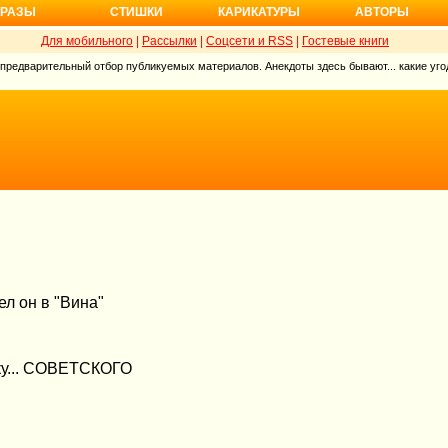
РАЗЫ
СТИШКИ
КАРИКАТУРЫ
АВТОРЫ
Для мобильного
|
Рассылки
|
Соцсети и RSS
|
Гостевые книги
 предварительный отбор публикуемых материалов. Анекдоты здесь бывают... какие угод
ел он в "Вина"
чку... СОВЕТСКОГО