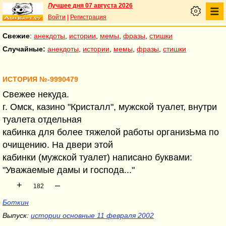
Лучшее дня 07 августа 2026
Войти
|
Регистрация
Свежие
:
анекдоты
,
истории
,
мемы
,
фразы
,
стишки
Случайные:
анекдоты
,
истории
,
мемы
,
фразы
,
стишки
ИСТОРИЯ №-9990479
Свежее некуда.
г. Омск, казино "Кристалл", мужской туалет, внутри
туалета отдельная
кабинка для более тяжелой работы организЬма по
очищению. На двери этой
кабинки (мужской туалет) написано буквами:
"Уважаемые дамы и господа..."
+
–
182
Боткин
Выпуск:
истории основные 11 февраля 2002