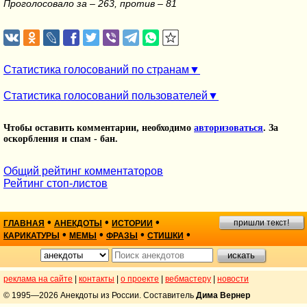
Проголосовало за – 263, против – 81
Статистика голосований по странам
Статистика голосований пользователей
Чтобы оставить комментарии, необходимо
авторизоваться
. За
оскорбления и спам - бан.
Общий рейтинг комментаторов
Рейтинг стоп-листов
•
•
•
пришли текст!
ГЛАВНАЯ
АНЕКДОТЫ
ИСТОРИИ
•
•
•
•
КАРИКАТУРЫ
МЕМЫ
ФРАЗЫ
СТИШКИ
реклама на сайте
|
контакты
|
о проекте
|
вебмастеру
|
новости
© 1995—2026 Анекдоты из России. Составитель
Дима Вернер