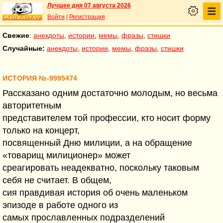
Лучшее дня 07 августа 2026
Войти
|
Регистрация
Свежие
:
анекдоты
,
истории
,
мемы
,
фразы
,
стишки
Случайные:
анекдоты
,
истории
,
мемы
,
фразы
,
стишки
ИСТОРИЯ №-9995474
Рассказано одним достаточно молодым, но весьма
авторитетным
представителем той профессии, кто носит форму
только на концерт,
посвященный Дню милиции, а на обращение
«товарищ милиционер» может
среагировать неадекватно, поскольку таковым
себя не считает. В общем,
сия правдивая история об очень маленьком
эпизоде в работе одного из
самых прославленных подразделений