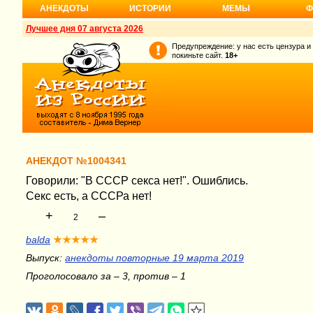
АНЕКДОТЫ
ИСТОРИИ
МЕМЫ
Ф
Лучшее дня 07 августа 2026
Предупреждение: у нас есть цензура и
покиньте сайт.
18+
АНЕКДОТ №1004341
Говорили: "В СССР секса нет!". Ошиблись.
Секс есть, а СССРа нет!
+
–
2
balda
★★★★★
Выпуск:
анекдоты повторные 19 марта 2019
Проголосовало за – 3, против – 1