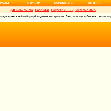
РАЗЫ
СТИШКИ
КАРИКАТУРЫ
АВТОРЫ
Для мобильного
|
Рассылки
|
Соцсети и RSS
|
Гостевые книги
 предварительный отбор публикуемых материалов. Анекдоты здесь бывают... какие угод