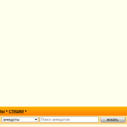
•
•
ЗЫ
СТИШКИ