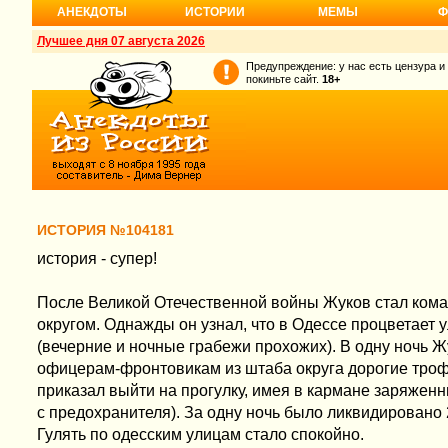
АНЕКДОТЫ
ИСТОРИИ
МЕМЫ
Ф
Лучшее дня 07 августа 2026
Предупреждение: у нас есть цензура и
покиньте сайт.
18+
ИСТОРИЯ №104181
история - супер!
После Великой Отечественной войны Жуков стал ко
округом. Однажды он узнал, что в Одессе процветает 
(вечерние и ночные грабежи прохожих). В одну ночь 
офицерам-фронтовикам из штаба округа дорогие тро
приказал выйти на прогулку, имея в кармане заряжен
с предохранителя). За одну ночь было ликвидировано 
Гулять по одесским улицам стало спокойно.