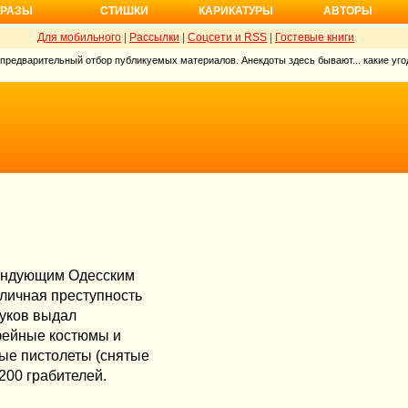
РАЗЫ
СТИШКИ
КАРИКАТУРЫ
АВТОРЫ
Для мобильного
|
Рассылки
|
Соцсети и RSS
|
Гостевые книги
 предварительный отбор публикуемых материалов. Анекдоты здесь бывают... какие угод
мандующим Одесским
уличная преступность
Жуков выдал
фейные костюмы и
ные пистолеты (снятые
200 грабителей.