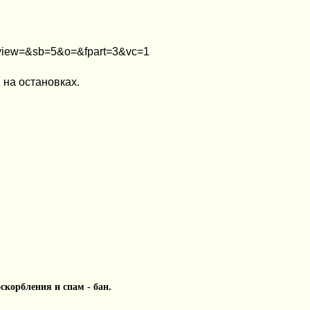
iew=&sb=5&o=&fpart=3&vc=1
на остановках.
 оскорбления и спам - бан.