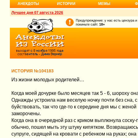
АНЕКДОТЫ
ИСТОРИИ
МЕМЫ
Ф
Лучшее дня 07 августа 2026
Предупреждение: у нас есть цензура и
покиньте сайт.
18+
ИСТОРИЯ №104183
Из жизни молодых родителей…
Когда моей дочурке было месяцев так 5 - 6, шороху о
Однажды устроила нам веселую ночку почти без сна, 
буйствовать, так что где-то к середине дня мы с жен
заморочены.
Когда она в очередной раз с криком выплюнула соску-п
обычно, пошел мыть эту штуку кипятком. Возвращаюсь
супруге, сидящей на кровати с ребенком на руках; она