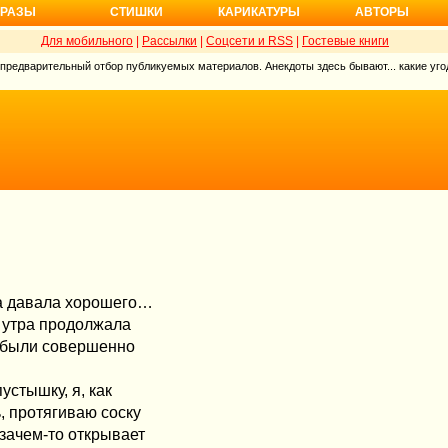
РАЗЫ
СТИШКИ
КАРИКАТУРЫ
АВТОРЫ
Для мобильного
|
Рассылки
|
Соцсети и RSS
|
Гостевые книги
 предварительный отбор публикуемых материалов. Анекдоты здесь бывают... какие угод
на давала хорошего…
с утра продолжала
ой были совершенно
устышку, я, как
, протягиваю соску
 зачем-то открывает