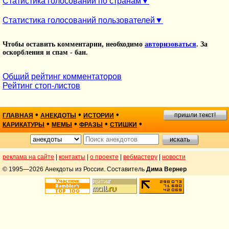
Статистика голосований по странам
Статистика голосований пользователей
Чтобы оставить комментарии, необходимо
авторизоваться
. За
оскорбления и спам - бан.
Общий рейтинг комментаторов
Рейтинг стоп-листов
•
•
•
пришли текст!
ГЛАВНАЯ
АНЕКДОТЫ
ИСТОРИИ
•
•
•
•
КАРИКАТУРЫ
МЕМЫ
ФРАЗЫ
СТИШКИ
реклама на сайте
|
контакты
|
о проекте
|
вебмастеру
|
новости
© 1995—2026 Анекдоты из России. Составитель
Дима Вернер