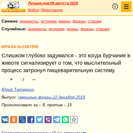
Лучшее дня 09 августа 2026
Войти
|
Регистрация
Свежие
:
анекдоты
,
истории
,
мемы
,
фразы
,
стишки
Случайные:
анекдоты
,
истории
,
мемы
,
фразы
,
стишки
ФРАЗА №1067590
Слишком глубоко задумался - это когда бурчание в
животе сигнализирует о том, что мыслительный
процесс затронул пищеварительную систему.
+
–
-7
Юрий Татаркин
Выпуск:
смешные фразы 22 декабря 2019
Проголосовало за – 8, против – 15