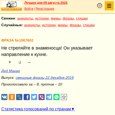
Лучшее дня 09 августа 2026
Войти
|
Регистрация
Свежие
:
анекдоты
,
истории
,
мемы
,
фразы
,
стишки
Случайные:
анекдоты
,
истории
,
мемы
,
фразы
,
стишки
ФРАЗА №1067602
Не стреляйте в знаменосца! Он указывает
направление к кухне.
+
–
-2
Дед Макар
Выпуск:
смешные фразы 22 декабря 2019
Проголосовало за – 8, против – 10
Статистика голосований по странам