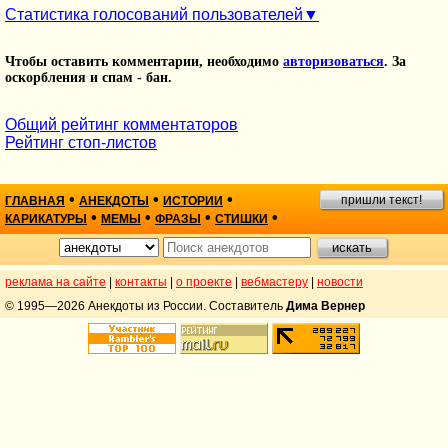
Статистика голосований пользователей
Чтобы оставить комментарии, необходимо
авторизоваться
. За
оскорбления и спам - бан.
Общий рейтинг комментаторов
Рейтинг стоп-листов
•
•
•
пришли текст!
ГЛАВНАЯ
АНЕКДОТЫ
ИСТОРИИ
•
•
•
•
КАРИКАТУРЫ
МЕМЫ
ФРАЗЫ
СТИШКИ
реклама на сайте
|
контакты
|
о проекте
|
вебмастеру
|
новости
© 1995—2026 Анекдоты из России. Составитель
Дима Вернер