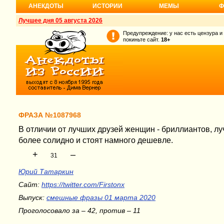
АНЕКДОТЫ
ИСТОРИИ
МЕМЫ
Ф
Лучшее дня 05 августа 2026
Предупреждение: у нас есть цензура и
покиньте сайт.
18+
ФРАЗА №1087968
В отличии от лучших друзей женщин - бриллиантов, л
более солидно и стоят намного дешевле.
+
–
31
Юрий Татаркин
Сайт:
https://twitter.com/Firstonx
Выпуск:
смешные фразы 01 марта 2020
Проголосовало за – 42, против – 11