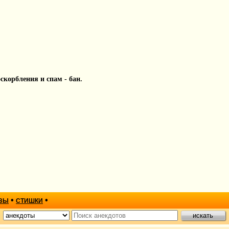
 оскорбления и спам - бан.
•
•
ЗЫ
СТИШКИ