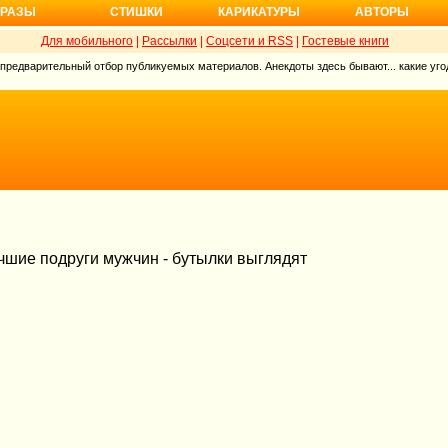
РАЗЫ
СТИШКИ
КАРИКАТУРЫ
АВТОРЫ
Для мобильного
|
Рассылки
|
Соцсети и RSS
|
Гостевые книги
 предварительный отбор публикуемых материалов. Анекдоты здесь бывают... какие угод
учшие подруги мужчин - бутылки выглядят