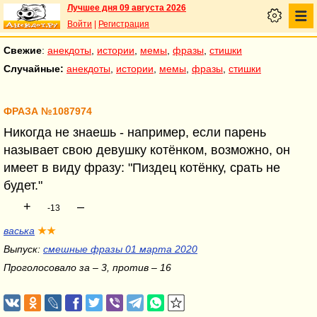
Лучшее дня 09 августа 2026
Войти
|
Регистрация
Свежие
:
анекдоты
,
истории
,
мемы
,
фразы
,
стишки
Случайные:
анекдоты
,
истории
,
мемы
,
фразы
,
стишки
ФРАЗА №1087974
Никогда не знаешь - например, если парень
называет свою девушку котёнком, возможно, он
имеет в виду фразу: "Пиздец котёнку, срать не
будет."
+
–
-13
васька
★★
Выпуск:
смешные фразы 01 марта 2020
Проголосовало за – 3, против – 16