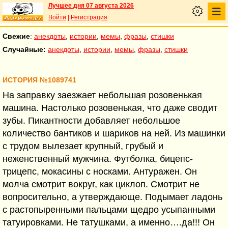
Лучшее дня 07 августа 2026
Войти
|
Регистрация
Свежие
:
анекдоты
,
истории
,
мемы
,
фразы
,
стишки
Случайные:
анекдоты
,
истории
,
мемы
,
фразы
,
стишки
ИСТОРИЯ №1089741
На заправку заезжает небольшая розовенькая
машина. Настолько розовенькая, что даже сводит
зубы. Пикантности добавляет небольшое
количество бантиков и шариков на ней. Из машинки
с трудом вылезает крупный, грубый и
неженственный мужчина. Футболка, бицепс-
трицепс, мокасины с носками. Антуражен. Он
молча смотрит вокруг, как циклоп. Смотрит не
вопросительно, а утверждающе. Подымает ладонь
с растопыренными пальцами щедро усыпанными
татуировками. Не татушками, а именно….да!!! Он