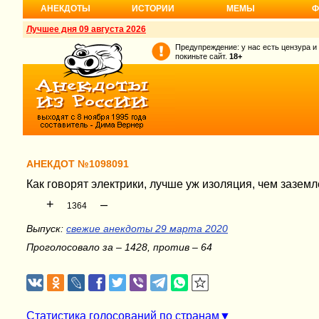
АНЕКДОТЫ
ИСТОРИИ
МЕМЫ
Ф
Лучшее дня 09 августа 2026
Предупреждение: у нас есть цензура и
покиньте сайт.
18+
АНЕКДОТ №1098091
Как говорят электрики, лучше уж изоляция, чем заземле
+
–
1364
Выпуск:
свежие анекдоты 29 марта 2020
Проголосовало за – 1428, против – 64
Статистика голосований по странам