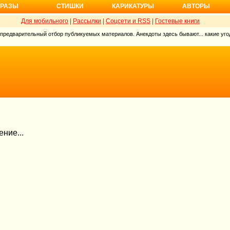
РАЗЫ
СТИШКИ
КАРИКАТУРЫ
АВТОРЫ
Для мобильного
|
Рассылки
|
Соцсети и RSS
|
Гостевые книги
 предварительный отбор публикуемых материалов. Анекдоты здесь бывают... какие угод
ние...