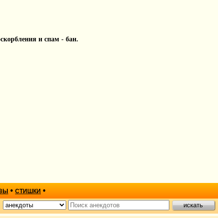
 оскорбления и спам - бан.
•
•
ЗЫ
СТИШКИ