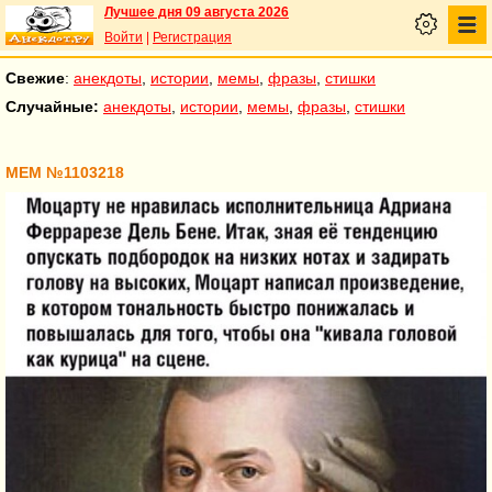
Лучшее дня 09 августа 2026
Войти
|
Регистрация
Свежие
:
анекдоты
,
истории
,
мемы
,
фразы
,
стишки
Случайные:
анекдоты
,
истории
,
мемы
,
фразы
,
стишки
МЕМ №1103218