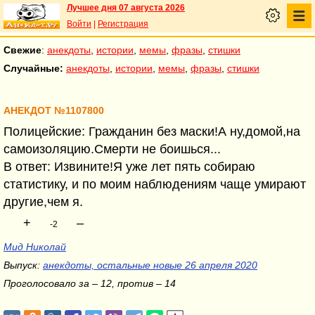
Лучшее дня 07 августа 2026
Войти
|
Регистрация
Свежие
:
анекдоты
,
истории
,
мемы
,
фразы
,
стишки
Случайные:
анекдоты
,
истории
,
мемы
,
фразы
,
стишки
АНЕКДОТ №1107800
Полицейские: Гражданин без маски!А ну,домой,на
самоизоляцию.Смерти не боишься...
В ответ: Извините!Я уже лет пять собираю
статистику, и по моим наблюдениям чаще умирают
другие,чем я.
+
–
-2
Мид Николай
Выпуск:
анекдоты, остальные новые 26 апреля 2020
Проголосовало за – 12, против – 14