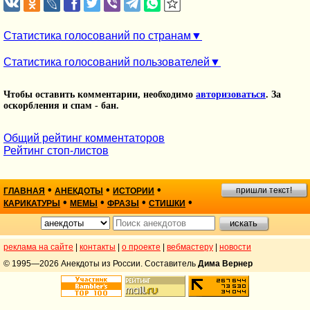
Статистика голосований по странам
Статистика голосований пользователей
Чтобы оставить комментарии, необходимо
авторизоваться
. За
оскорбления и спам - бан.
Общий рейтинг комментаторов
Рейтинг стоп-листов
•
•
•
пришли текст!
ГЛАВНАЯ
АНЕКДОТЫ
ИСТОРИИ
•
•
•
•
КАРИКАТУРЫ
МЕМЫ
ФРАЗЫ
СТИШКИ
реклама на сайте
|
контакты
|
о проекте
|
вебмастеру
|
новости
© 1995—2026 Анекдоты из России. Составитель
Дима Вернер