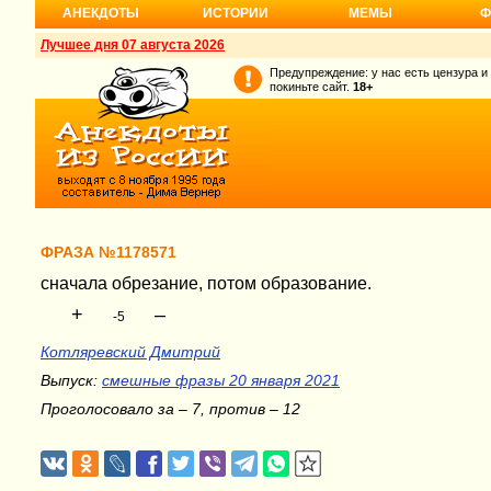
АНЕКДОТЫ
ИСТОРИИ
МЕМЫ
Ф
Лучшее дня 07 августа 2026
Предупреждение: у нас есть цензура и
покиньте сайт.
18+
ФРАЗА №1178571
сначала обрезание, потом образование.
+
–
-5
Котляревский Дмитрий
Выпуск:
смешные фразы 20 января 2021
Проголосовало за – 7, против – 12