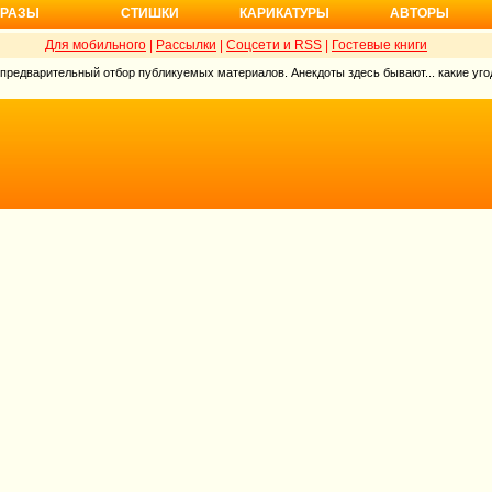
РАЗЫ
СТИШКИ
КАРИКАТУРЫ
АВТОРЫ
Для мобильного
|
Рассылки
|
Соцсети и RSS
|
Гостевые книги
 предварительный отбор публикуемых материалов. Анекдоты здесь бывают... какие угод