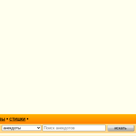
•
•
ЗЫ
СТИШКИ