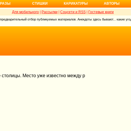
РАЗЫ
СТИШКИ
КАРИКАТУРЫ
АВТОРЫ
Для мобильного
|
Рассылки
|
Соцсети и RSS
|
Гостевые книги
 предварительный отбор публикуемых материалов. Анекдоты здесь бывают... какие угод
 столицы. Место уже известно между р