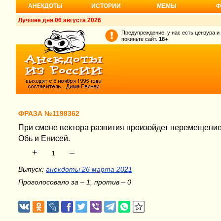
АНЕКДОТЫ
ИСТОРИИ
МЕМЫ
Ф
Лучшее дня 06 августа 2026
Предупреждение: у нас есть цензура и
покиньте сайт.
18+
ФРАЗА №1198362
При смене вектора развития произойдет перемещение
Обь и Енисей.
+
–
1
Выпуск:
анекдоты 26 марта 2021
Проголосовало за – 1, против – 0