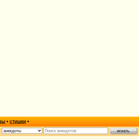
•
•
ЗЫ
СТИШКИ