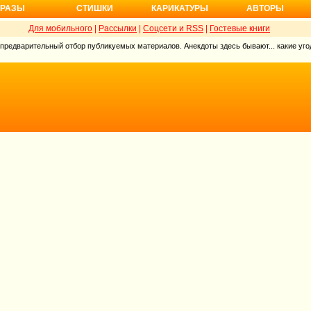
РАЗЫ
СТИШКИ
КАРИКАТУРЫ
АВТОРЫ
Для мобильного
|
Рассылки
|
Соцсети и RSS
|
Гостевые книги
 предварительный отбор публикуемых материалов. Анекдоты здесь бывают... какие угод