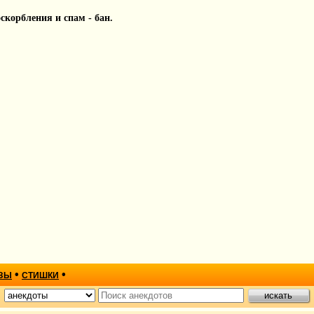
 оскорбления и спам - бан.
•
•
ЗЫ
СТИШКИ