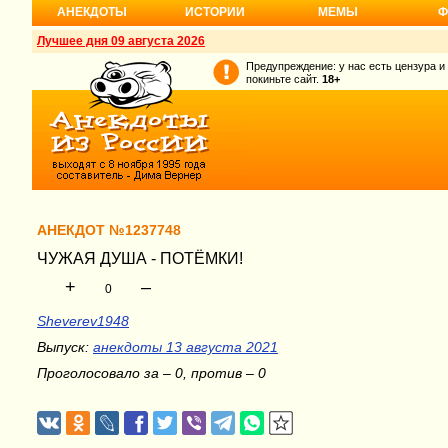
АНЕКДОТЫ
ИСТОРИИ
МЕМЫ
Ф
Лучшее дня 09 августа 2026
Предупреждение: у нас есть цензура и
покиньте сайт.
18+
АНЕКДОТ №1237748
ЧУЖАЯ ДУША - ПОТЁМКИ!
+
–
0
Sheverev1948
Выпуск:
анекдоты 13 августа 2021
Проголосовало за – 0, против – 0