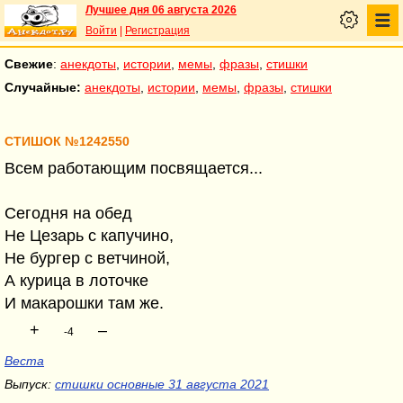
Лучшее дня 06 августа 2026
Войти
|
Регистрация
Свежие
:
анекдоты
,
истории
,
мемы
,
фразы
,
стишки
Случайные:
анекдоты
,
истории
,
мемы
,
фразы
,
стишки
СТИШОК №1242550
Всем работающим посвящается...
Сегодня на обед
Не Цезарь с капучино,
Не бургер с ветчиной,
А курица в лоточке
И макарошки там же.
+
–
-4
Веста
Выпуск:
стишки основные 31 августа 2021