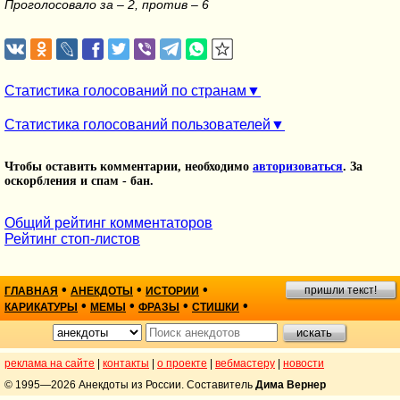
Проголосовало за – 2, против – 6
Статистика голосований по странам
Статистика голосований пользователей
Чтобы оставить комментарии, необходимо
авторизоваться
. За
оскорбления и спам - бан.
Общий рейтинг комментаторов
Рейтинг стоп-листов
•
•
•
пришли текст!
ГЛАВНАЯ
АНЕКДОТЫ
ИСТОРИИ
•
•
•
•
КАРИКАТУРЫ
МЕМЫ
ФРАЗЫ
СТИШКИ
реклама на сайте
|
контакты
|
о проекте
|
вебмастеру
|
новости
© 1995—2026 Анекдоты из России. Составитель
Дима Вернер