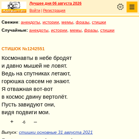
Лучшее дня 06 августа 2026
Войти
|
Регистрация
Свежие
:
анекдоты
,
истории
,
мемы
,
фразы
,
стишки
Случайные:
анекдоты
,
истории
,
мемы
,
фразы
,
стишки
СТИШОК №1242551
Космонавты в небе бродят
и давно мышей не ловят.
Ведь на спутниках летают,
горюшка совсем не знают.
Я отважная вот-вот
в космос двину вертолёт.
Пусть завидуют они,
видя подвиги мои.
+
–
-6
Выпуск:
стишки основные 31 августа 2021