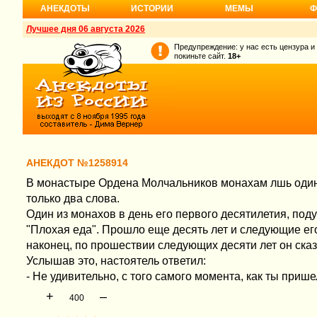
АНЕКДОТЫ
ИСТОРИИ
МЕМЫ
Ф
Лучшее дня 06 августа 2026
Предупреждение: у нас есть цензура и
покиньте сайт.
18+
АНЕКДОТ №1258914
В монастыре Ордена Молчальников монахам лшь один 
только два слова.
Один из монахов в день его первого десятилетия, поду
"Плохая еда". Прошло еще десять лет и следующие его
наконец, по прошествии следующих десяти лет он сказа
Услышав это, настоятель ответил:
- Не удивительно, с того самого момента, как ты приш
+
–
400