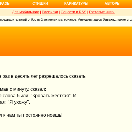
РАЗЫ
СТИШКИ
КАРИКАТУРЫ
АВТОРЫ
Для мобильного
|
Рассылки
|
Соцсети и RSS
|
Гостевые книги
 предварительный отбор публикуемых материалов. Анекдоты здесь бывают... какие угод
раз в десять лет разрешалось сказать
мав с минуту, сказал:
 слова были: "Кровать жесткая". И
л: "Я ухожу".
ел к нам ты постоянно ноешь!