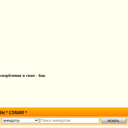
 оскорбления и спам - бан.
•
•
ЗЫ
СТИШКИ