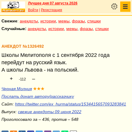
Лучшее дня 07 августа 2026
Войти
|
Регистрация
Свежие
:
анекдоты
,
истории
,
мемы
,
фразы
,
стишки
Случайные:
анекдоты
,
истории
,
мемы
,
фразы
,
стишки
АНЕКДОТ №1326492
Школы Мелитополя с 1 сентября 2022 года
перейдут на русский язык.
А школы Львова - на польский.
+
–
-112
Черная Молния
★★★
Послать донат автору/рассказчику
Сайт:
https://twitter.com/ex_hurma/status/1534415657093283841
Выпуск:
свежие анекдоты 09 июня 2022
Проголосовало за – 436, против – 548