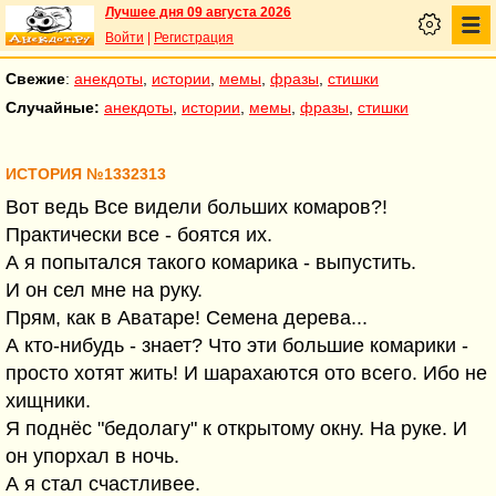
Лучшее дня 09 августа 2026
Войти
|
Регистрация
Свежие
:
анекдоты
,
истории
,
мемы
,
фразы
,
стишки
Случайные:
анекдоты
,
истории
,
мемы
,
фразы
,
стишки
ИСТОРИЯ №1332313
Вот ведь Все видели больших комаров?!
Практически все - боятся их.
А я попытался такого комарика - выпустить.
И он сел мне на руку.
Прям, как в Аватаре! Семена дерева...
А кто-нибудь - знает? Что эти большие комарики -
просто хотят жить! И шарахаются ото всего. Ибо не
хищники.
Я поднёс "бедолагу" к открытому окну. На руке. И
он упорхал в ночь.
А я стал счастливее.